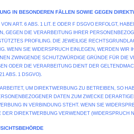
NG IN BESONDEREN FÄLLEN SOWIE GEGEN DIREKTW
 ART. 6 ABS. 1 LIT. E ODER F DSGVO ERFOLGT, HABE
EN, GEGEN DIE VERARBEITUNG IHRER PERSONENBEZO
STÜTZTES PROFILING. DIE JEWEILIGE RECHTSGRUNDLA
G. WENN SIE WIDERSPRUCH EINLEGEN, WERDEN WIR
ÖNNEN ZWINGENDE SCHUTZWÜRDIGE GRÜNDE FÜR DIE V
GEN ODER DIE VERARBEITUNG DIENT DER GELTENDMA
 ABS. 1 DSGVO).
BEITET, UM DIREKTWERBUNG ZU BETREIBEN, SO HAB
ERSONENBEZOGENER DATEN ZUM ZWECKE DERARTIGER 
KTWERBUNG IN VERBINDUNG STEHT. WENN SIE WIDERS
 DER DIREKTWERBUNG VERWENDET (WIDERSPRUCH NACH
FSICHTS­BEHÖRDE