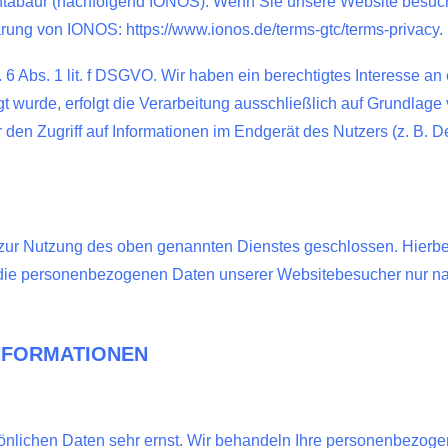
ontabaur (nachfolgend IONOS). Wenn Sie unsere Website besuche
lärung von IONOS:
https://www.ionos.de/terms-gtc/terms-privacy
.
 Abs. 1 lit. f DSGVO. Wir haben ein berechtigtes Interesse an 
t wurde, erfolgt die Verarbeitung ausschließlich auf Grundlage
 den Zugriff auf Informationen im Endgerät des Nutzers (z. B.
 zur Nutzung des oben genannten Dienstes geschlossen. Hierbei
ser die personenbezogenen Daten unserer Websitebesucher nur
INFORMATIONEN
sönlichen Daten sehr ernst. Wir behandeln Ihre personenbezoge