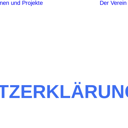
onen und Projekte
Der Verein
Berufs- und
Arbeitsleben
Lernmethoden und
Lerntechniken
Gesundheit und
Ernährung
Wertevermittlung
Freizeitgestaltung
Natur und Umwelt
Spenden
TZERKLÄRUN