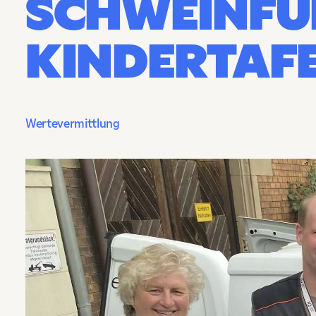
SCHWEINFU
KINDERTAF
Wertevermittlung