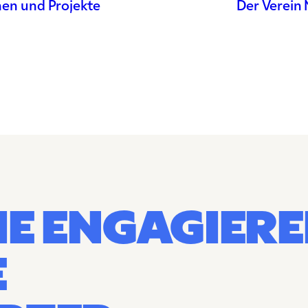
nen und Projekte
Der Verein
Berufs- und
Arbeitsleben
Lernmethoden und
Lerntechniken
Gesundheit und
Ernährung
Wertevermittlung
Freizeitgestaltung
Natur und Umwelt
Spenden
E ENGAGIER
E